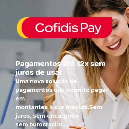
Pagamentos até 12x sem
juros de usar
Uma nova solução de
pagamentos que permite pagar
em
montantes à sua medida.Sem
juros, sem encargos e
sem burocracias.